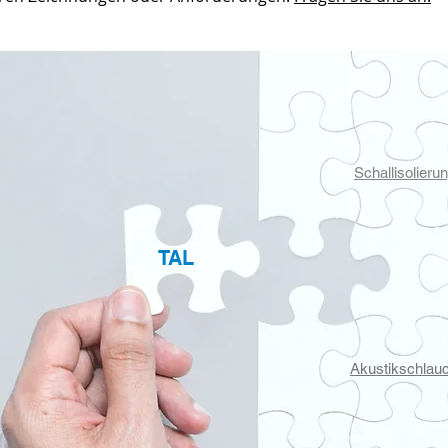
Schallisolieru
TAL
Akustikschlau