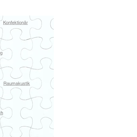
Konfektionär
ng
Raumakustik
ch