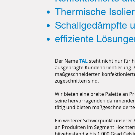
Thermische Isolie
Schallgedämpfte 
effiziente Lösunge
Der Name
TAL
steht nicht nur für
ausgeprägte Kundenorientierung. Als
maßgeschneiderten konfektionierte
zugeschnitten sind.
Wir bieten eine breite Palette an P
seine hervorragenden dämmenden Ei
tätig und bieten maßgeschneiderte
Ein weiterer Schwerpunkt unserer A
an Produkten im Segment Hochtemp
hitzebeständig bis 1.000 Grad Celsi