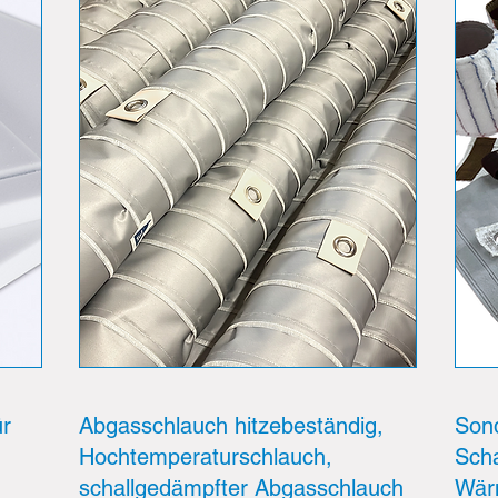
ür
Abgasschlauch hitzebeständig,
Sond
Hochtemperaturschlauch,
Scha
schallgedämpfter Abgasschlauch
Wärm