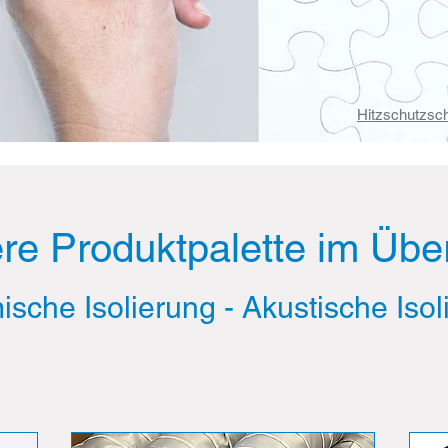
Hitzschutzsch
re Produktpalette im Über
ische Iso
lierung - Akust
ische Iso