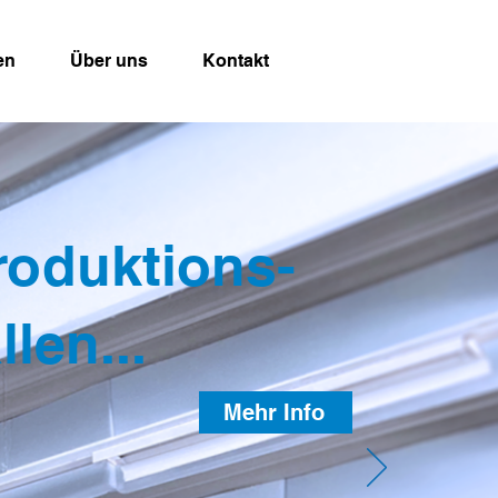
en
Über uns
Kontakt
roduktions-
len...
Mehr Info