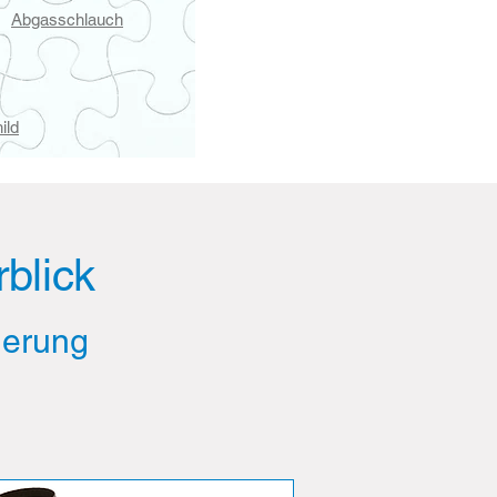
Abgasschlauch
ild
blick
lierung