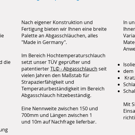
Nach eigener Konstruktion und
In u
Fertigung bieten wir Ihnen eine breite
Ihne
ie
Palette an Abgasschläuchen, alles
Vari
"Made in Germany".
Mater
Anwen
Im Bereich Hochtemperaturschlauch
d die
setzt unser TÜV geprüfter und
Isol
patentierter
TL© - Abgasschlauch
seit
dem e
vielen Jahren den Maßstab für
Krat
Strapazierfähigkeit und
Schl
Temperaturbeständigkeit im Bereich
Scha
Abgasschlauch hitzebeständig.
Mit S
Eine Nennweite zwischen 150 und
Eins
700mm und Längen zwischen 1
richt
und 10m auf
Nachfrage
lieferbar.
ung