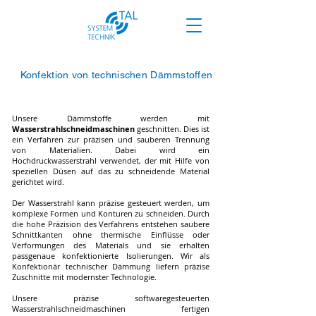
Konfektion
vo
n tec
hnis
chen Dämmstoffen
Konfektionär Dämmstoffe für die perfekte Dämmung
perfekte konfektionierte Isolierungen
präzise akustische Isolierung
wirkungsvolle thermische Isolierung
Unsere Dämmstoffe werden mit
Wasserstrahlschneidmaschinen
geschnitten. Dies ist
ein Verfahren zur präzisen und sauberen Trennung
von Materialien. Dabei wird ein
Hochdruckwasserstrahl verwendet, der mit Hilfe von
speziellen Düsen auf das zu schneidende Material
gerichtet wird.
Wir sind Konfektionär Dämmstoff.
Der Wasserstrahl kann präzise gesteuert werden, um
komplexe Formen und Konturen zu schneiden. Durch
die hohe Präzision des Verfahrens entstehen saubere
Schnittkanten ohne thermische Einflüsse oder
Verformungen des Materials und sie erhalten
passgenaue konfektionierte Isolierungen.
Wir als
Konfektionär technischer Dämmung liefern präzise
Zuschnitte mit modernster Technologie.
Unsere präzise softwaregesteuerten
Wasserstrahlschneidmaschinen fertigen