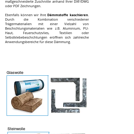
maßgeschneiderte Zuschnitte anhand Ihrer DXF/DWG
oder PDF Zeichnungen.
Ebenfalls können wir Ihre
Dämmstoffe
kaschieren
.
Durch die Kom
bination verschiedener
Trägermaterialien mit einer Vielzahl von
Beschichtungsmaterialien wie z.B. Aluminium, PU-
Haut, Feuerschutzvlies, Textilien oder
Selbstklebebeschichtungen eröffnen sich zahlreiche
Anwendungsbereiche für diese Däm
mung.
TAL ist Ihr
Konfektionär Dämmstoffe für die perfekte Dämmung, für perfekt
konfektionierte Isolierungen und die präzise akustische Isolierung, sowie die
wirkungsvolle thermische Isolierung
Glaswolle
Steinwolle