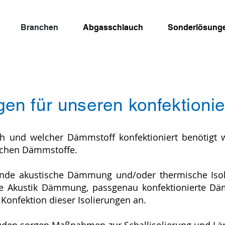
Branchen
Abgasschlauch
Sonderlösung
en für unseren konfektion
Konfektion im Bereich Schalldämmung, akustische Dämmung
hochwirksame Akustik Dämmung und konfektionierte Dämmstoffe
h und welcher Dämmstoff konfektioniert benötigt wi
lichen Dämmstoffe.
ende akustische Dämmung und/oder thermische Isoli
 Akustik Dämmung, passgenau konfektionierte Däm
Konfektion dieser Isolierungen an.