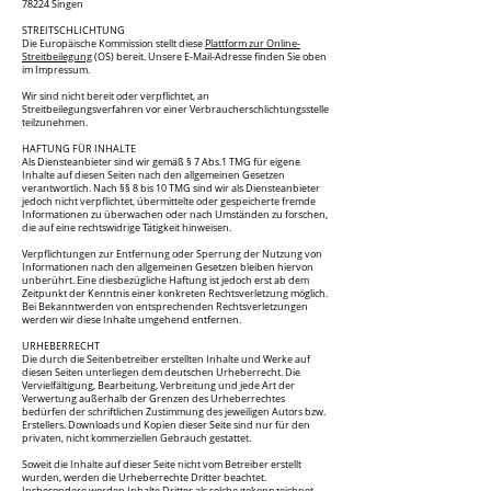
78224 Singen
STREITSCHLICHTUNG
Die Europäische Kommission stellt diese
Plattform zur Online-
Streitbeilegung
(OS) bereit. Unsere E-Mail-Adresse finden Sie oben
im Impressum.
Wir sind nicht bereit oder verpflichtet, an
Streitbeilegungsverfahren vor einer Verbraucherschlichtungsstelle
teilzunehmen.
HAFTUNG FÜR INHALTE
Als Diensteanbieter sind wir gemäß § 7 Abs.1 TMG für eigene
Inhalte auf diesen Seiten nach den allgemeinen Gesetzen
verantwortlich. Nach §§ 8 bis 10 TMG sind wir als Diensteanbieter
jedoch nicht verpflichtet, übermittelte oder gespeicherte fremde
Informationen zu überwachen oder nach Umständen zu forschen,
die auf eine rechtswidrige Tätigkeit hinweisen.
Verpflichtungen zur Entfernung oder Sperrung der Nutzung von
Informationen nach den allgemeinen Gesetzen bleiben hiervon
unberührt. Eine diesbezügliche Haftung ist jedoch erst ab dem
Zeitpunkt der Kenntnis einer konkreten Rechtsverletzung möglich.
Bei Bekanntwerden von entsprechenden Rechtsverletzungen
werden wir diese Inhalte umgehend entfernen.
URHEBERRECHT
Die durch die Seitenbetreiber erstellten Inhalte und Werke auf
diesen Seiten unterliegen dem deutschen Urheberrecht. Die
Vervielfältigung, Bearbeitung, Verbreitung und jede Art der
Verwertung außerhalb der Grenzen des Urheberrechtes
bedürfen der schriftlichen Zustimmung des jeweiligen Autors bzw.
Erstellers. Downloads und Kopien dieser Seite sind nur für den
privaten, nicht kommerziellen Gebrauch gestattet.
Soweit die Inhalte auf dieser Seite nicht vom Betreiber erstellt
wurden, werden die Urheberrechte Dritter beachtet.