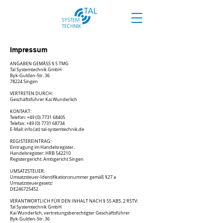
Impressum
ANGABEN GEMÄSS § 5 TMG
Tal Systemtechnik GmbH
Byk-Gulden-Str. 36
78224 Singen
VERTRETEN DURCH:
Geschäftsführer Kai Wunderlich
KONTAKT:
Telefon:
+49 (0) 7731 68405
Telefax:
+49 (0) 7731 68734
E-Mail: info (at) tal-systemtechnik.de
REGISTEREINTRAG:
Eintragung im Handelsregister.
Handelsregister: HRB 542210
Registergericht: Amtsgericht Singen
UMSATZSTEUER:
Umsatzsteuer-Identifikationsnummer gemäß §27 a
Umsatzsteuergesetz:
DE246725452
VERANTWORTLICH FÜR DEN INHALT NACH § 55 ABS. 2 RSTV:
Tal Systemtechnik GmbH
Kai Wunderlich, vertretungsberechtigter Geschäftsführer
Byk-Gulden-Str. 36