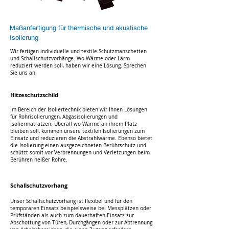
Maßanfertigung für thermische und akustische
Isolierung
Wir fertigen individuelle und textile Schutzmanschetten
und Schallschutzvorhänge. Wo Wärme oder Lärm
reduziert werden soll, haben wir eine Lösung. Sprechen
Sie uns an.
Hitzesch
u
tzschild
Im Bereich der Isoliertechnik bieten wir Ihnen Lösungen
für Rohrisolierungen, Abgasisolierungen und
Isoliermatratzen. Überall wo Wärme an ihrem Platz
bleiben soll, kommen unsere textilen Isolierungen zum
Einsatz und reduzieren die Abstrahlwärme. Ebenso bietet
die Isolierung einen ausgezeichneten Berührschutz und
schützt somit vor Verbrennungen und Verletzungen beim
Berühren heißer Rohre.
Schallsc
hutzvorhang
Unser Schallschutzvorhang ist flexibel und für den
temporären Einsatz beispielsweise bei Messplätzen oder
Prüfständen als auch zum dauerhaften Einsatz zur
Abschottung von Türen, Durchgängen oder zur Abtrennung