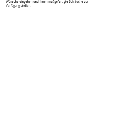
Wünsche eingehen und Ihnen maßgefertigte Schläuche zur
Verfügung stellen.
Kontakt
Tal Systemtechnik GmbH
Byk - Gulden - Str. 36
D - 78224 Singen
AGB
Impressum
Umweltrichtline