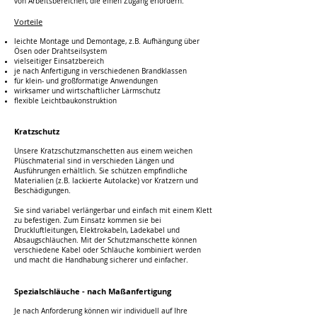
von Arbeitsbereichen, die einen Zugang erfordern.
Vorteile
leichte Montage und Demontage, z.B. Aufhängung über
Ösen oder Drahtseilsystem
vielseitiger Einsatzbereich
je nach Anfertigung in verschiedenen Brandklassen
für klein- und großformatige Anwendungen
wirksamer und wirtschaftlicher Lärmschutz
flexible Leichtbaukonstruktion
Krat
zsc
hutz
Unsere Kratzschutzmanschetten aus einem weichen
Plüschmaterial sind in verschieden Längen und
Ausführungen erhältlich. Sie schützen empfindliche
Materialien (z.B. lackierte Autolacke) vor Kratzern und
Beschädigungen.
Sie sind variabel verlängerbar und einfach mit einem Klett
zu befestigen. Zum Einsatz kommen sie bei
Druckluftleitungen, Elektrokabeln, Ladekabel und
Absaugschläuchen. Mit der Schutzmanschette können
verschiedene Kabel oder Schläuche kombiniert werden
und macht die Handhabung sicherer und einfacher.
Spezialschläuch
e - nach Maßanfertigung
Je nach Anforderung können wir individuell auf Ihre