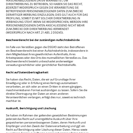
PERSONENBEZOGENEN DATEN VERARBEITET, UM
DIREKTWERBUNG ZU BETREIBEN, SO HABEN SIE DAS RECHT,
JEDERZEIT WIDERSPRUCH GEGEN DIE VERARBEITUNG SIE
BETREFFENDER PERSONENBEZOGENER DATEN ZUM ZWECKE
DERARTIGER WERBUNG EINZULEGEN; DIES GILT AUCH FÜR DAS
PROFILING, SOWEIT ES MIT SOLCHER DIREKTWERBUNG IN
VERBINDUNG STEHT. WENN SIE WIDERSPRECHEN, WERDEN IHRE
PERSONENBEZOGENEN DATEN ANSCHLIESSEND NICHT MEHR
ZUM ZWECKE DER DIREKTWERBUNG VERWENDET
(WIDERSPRUCH NACH ART. 21 ABS. 2 DSGVO).
Beschwerderecht bei der zuständigen Aufsichtsbehörde
Im Falle von Verstößen gegen die DSGVO steht den Betroffenen
ein Beschwerderecht bei einer Aufsichtsbehörde, insbesondere in
dem Mitgliedstaat ihres gewöhnlichen Aufenthalts, ihres
Arbeitsplatzes oder des Orts des mutmaßlichen Verstoßes zu. Das
Beschwerderecht besteht unbeschadet anderweitiger
verwaltungsrechtlicher oder gerichtlicher Rechtsbehelfe.
Recht auf Datenübertragbarkeit
Sie haben das Recht, Daten, die wir auf Grundlage Ihrer
Einwilligung oder in Erfüllung eines Vertrags automatisiert
verarbeiten, an sich oder an einen Dritten in einem gängigen,
maschinenlesbaren Format aushändigen zu lassen. Sofern Sie die
direkte Übertragung der Daten an einen anderen
Verantwortlichen verlangen, erfolgt dies nur, soweit es technisch
machbar ist.
Auskunft, Berichtigung und Löschung
Sie haben im Rahmen der geltenden gesetzlichen Bestimmungen
jederzeit das Recht auf unentgeltliche Auskunft über Ihre
gespeicherten personenbezogenen Daten, deren Herkunft und
Empfänger und den Zweck der Datenverarbeitung und ggf. ein
Recht auf Berichtigung oder Löschung dieser Daten. Hierzu sowie