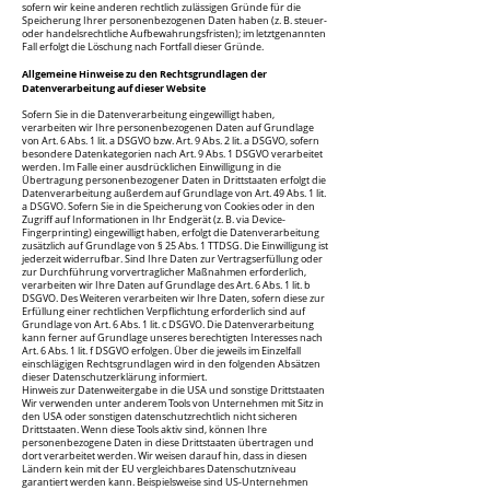
sofern wir keine anderen rechtlich zulässigen Gründe für die
Speicherung Ihrer personenbezogenen Daten haben (z. B. steuer-
oder handelsrechtliche Aufbewahrungsfristen); im letztgenannten
Fall erfolgt die Löschung nach Fortfall dieser Gründe.
Allgemeine Hinweise zu den Rechtsgrundlagen der
Datenverarbeitung auf dieser Website
Sofern Sie in die Datenverarbeitung eingewilligt haben,
verarbeiten wir Ihre personenbezogenen Daten auf Grundlage
von Art. 6 Abs. 1 lit. a DSGVO bzw. Art. 9 Abs. 2 lit. a DSGVO, sofern
besondere Datenkategorien nach Art. 9 Abs. 1 DSGVO verarbeitet
werden. Im Falle einer ausdrücklichen Einwilligung in die
Übertragung personenbezogener Daten in Drittstaaten erfolgt die
Datenverarbeitung außerdem auf Grundlage von Art. 49 Abs. 1 lit.
a DSGVO. Sofern Sie in die Speicherung von Cookies oder in den
Zugriff auf Informationen in Ihr Endgerät (z. B. via Device-
Fingerprinting) eingewilligt haben, erfolgt die Datenverarbeitung
zusätzlich auf Grundlage von § 25 Abs. 1 TTDSG. Die Einwilligung ist
jederzeit widerrufbar. Sind Ihre Daten zur Vertragserfüllung oder
zur Durchführung vorvertraglicher Maßnahmen erforderlich,
verarbeiten wir Ihre Daten auf Grundlage des Art. 6 Abs. 1 lit. b
DSGVO. Des Weiteren verarbeiten wir Ihre Daten, sofern diese zur
Erfüllung einer rechtlichen Verpflichtung erforderlich sind auf
Grundlage von Art. 6 Abs. 1 lit. c DSGVO. Die Datenverarbeitung
kann ferner auf Grundlage unseres berechtigten Interesses nach
Art. 6 Abs. 1 lit. f DSGVO erfolgen. Über die jeweils im Einzelfall
einschlägigen Rechtsgrundlagen wird in den folgenden Absätzen
dieser Datenschutzerklärung informiert.
Hinweis zur Datenweitergabe in die USA und sonstige Drittstaaten
Wir verwenden unter anderem Tools von Unternehmen mit Sitz in
den USA oder sonstigen datenschutzrechtlich nicht sicheren
Drittstaaten. Wenn diese Tools aktiv sind, können Ihre
personenbezogene Daten in diese Drittstaaten übertragen und
dort verarbeitet werden. Wir weisen darauf hin, dass in diesen
Ländern kein mit der EU vergleichbares Datenschutzniveau
garantiert werden kann. Beispielsweise sind US-Unternehmen