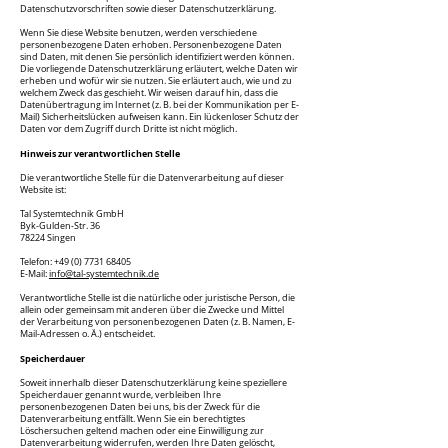
Datenschutzvorschriften sowie dieser Datenschutzerklärung.
Wenn Sie diese Website benutzen, werden verschiedene
personenbezogene Daten erhoben. Personenbezogene Daten
sind Daten, mit denen Sie persönlich identifiziert werden können.
Die vorliegende Datenschutzerklärung erläutert, welche Daten wir
erheben und wofür wir sie nutzen. Sie erläutert auch, wie und zu
welchem Zweck das geschieht. Wir weisen darauf hin, dass die
Datenübertragung im Internet (z. B. bei der Kommunikation per E-
Mail) Sicherheitslücken aufweisen kann. Ein lückenloser Schutz der
Daten vor dem Zugriff durch Dritte ist nicht möglich.
Hinweis zur verantwortlichen Stelle
Die verantwortliche Stelle für die Datenverarbeitung auf dieser
Website ist:
Tal Systemtechnik GmbH
Byk-Gulden-Str. 36
78224 Singen
Telefon:
+49 (0) 7731 68405
E-Mail:
info@tal-systemtechnik.de
Verantwortliche Stelle ist die natürliche oder juristische Person, die
allein oder gemeinsam mit anderen über die Zwecke und Mittel
der Verarbeitung von personenbezogenen Daten (z. B. Namen, E-
Mail-Adressen o. Ä.) entscheidet.
Speicherdauer
Soweit innerhalb dieser Datenschutzerklärung keine speziellere
Speicherdauer genannt wurde, verbleiben Ihre
personenbezogenen Daten bei uns, bis der Zweck für die
Datenverarbeitung entfällt. Wenn Sie ein berechtigtes
Löschersuchen geltend machen oder eine Einwilligung zur
Datenverarbeitung widerrufen, werden Ihre Daten gelöscht,