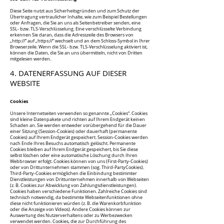
Diese Seite nutzt aus Sicherheitsgründen und zum Schutz der
Übertragung vertraulicher Inhalte, wie zum Beispiel Bestellungen
oder Anfragen, die Sie an uns als Seitenbetreiber senden, eine
SSL- bzw. TLS-Verschlüsselung. Eine verschlüsselte Verbindung
erkennen Sie daran, dass die Adresszeile des Browsers von
„http://“ auf „https://“ wechselt und an dem Schloss-Symbol in Ihrer
Browserzeile. Wenn die SSL- bzw. TLS-Verschlüsselung aktiviert ist,
können die Daten, die Sie an uns übermitteln, nicht von Dritten
mitgelesen werden.
4. DATENERFASSUNG AUF DIESER
WEBSITE​
Cookies
Unsere Internetseiten verwenden so genannte „Cookies“. Cookies
sind kleine Datenpakete und richten auf Ihrem Endgerät keinen
Schaden an. Sie werden entweder vorübergehend für die Dauer
einer Sitzung (Session-Cookies) oder dauerhaft (permanente
Cookies) auf Ihrem Endgerät gespeichert. Session-Cookies werden
nach Ende Ihres Besuchs automatisch gelöscht. Permanente
Cookies bleiben auf Ihrem Endgerät gespeichert, bis Sie diese
selbst löschen oder eine automatische Löschung durch Ihren
Webbrowser erfolgt. Cookies können von uns (First-Party-Cookies)
oder von Drittunternehmen stammen (sog. Third-PartyCookies).
Third-Party-Cookies ermöglichen die Einbindung bestimmter
Dienstleistungen von Drittunternehmen innerhalb von Webseiten
(z. B. Cookies zur Abwicklung von Zahlungsdienstleistungen).
Cookies haben verschiedene Funktionen. Zahlreiche Cookies sind
technisch notwendig, da bestimmte Webseitenfunktionen ohne
diese nicht funktionieren würden (z. B. die Warenkorbfunktion
oder die Anzeige von Videos). Andere Cookies können zur
Auswertung des Nutzerverhaltens oder zu Werbezwecken
verwendet werden. Cookies, die zur Durchführung des