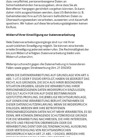
dazu verpflichtet, personenbezogene Daten an
Sicherheitsbehörden herauszugeben, ohne dass Sie als
Betroffener hiergegen gerichtlich vorgehen könnten. Es kann
daher nicht ausgeschlossen werden, dass US-Behörden (z. B.
Geheimdienste) Ihre auf US-Servern befindlichen Daten zu
Überwachungszwecken verarbeiten, auswerten und dauerhaft
speichern. Wir haben auf diese Verarbeitungstätigkeiten keinen
Einfluss.
Widerruf Ihrer Einwilligung zur Datenverarbeitung
Viele Datenverarbeitungsvorgänge sind nur mit Ihrer
ausdrücklichen Einwilligung möglich. Sie können eine bereits
erteilte Einwilligung jederzeit widerrufen. Die Rechtmäßigkeit der
bis zum Widerruf erfolgten Datenverarbeitung bleibt vom
Widerruf unberührt.
Widerspruchsrecht gegen die Datenerhebung in besonderen
Fällen sowie gegen Direktwerbung (Art. 21 DSGVO)
WENN DIE DATENVERARBEITUNG AUF GRUNDLAGE VON ART. 6
ABS. 1 LIT. E ODER F DSGVO ERFOLGT, HABEN SIE JEDERZEIT DAS
RECHT, AUS GRÜNDEN, DIE SICH AUS IHRER BESONDEREN
SITUATION ERGEBEN, GEGEN DIE VERARBEITUNG IHRER
PERSONENBEZOGENEN DATEN WIDERSPRUCH EINZULEGEN;
DIES GILT AUCH FÜR EIN AUF DIESE BESTIMMUNGEN
GESTÜTZTES PROFILING. DIE JEWEILIGE RECHTSGRUNDLAGE,
AUF DENEN EINE VERARBEITUNG BERUHT, ENTNEHMEN SIE
DIESER DATENSCHUTZERKLÄRUNG. WENN SIE WIDERSPRUCH
EINLEGEN, WERDEN WIR IHRE BETROFFENEN
PERSONENBEZOGENEN DATEN NICHT MEHR VERARBEITEN, ES SEI
DENN, WIR KÖNNEN ZWINGENDE SCHUTZWÜRDIGE GRÜNDE
FÜR DIE VERARBEITUNG NACHWEISEN, DIE IHRE INTERESSEN,
RECHTE UND FREIHEITEN ÜBERWIEGEN ODER DIE
VERARBEITUNG DIENT DER GELTENDMACHUNG, AUSÜBUNG
ODER VERTEIDIGUNG VON RECHTSANSPRÜCHEN
(WIDERSPRUCH NACH ART. 21 ABS. 1 DSGVO). WERDEN IHRE