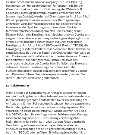
elektronischen Kommunikationsvorgangs, zur Bereitstellung
bestimmter, von Ihnen erwünschter Funktionen (z. B. für die
Warenkorbfunktion) oder zur Optimierung der Website (z. B.
Cookies zur Messung des Webpublikums) erforderlich sind
(notwendige Cookies), werden auf Grundlage von Art. 6 Abs. 1 lit. f
DSGVO gespeichert, sofern keine andere Rechtsgrundlage
angegeben wird. Der Websitebetreiber hat ein berechtigtes
Interesse an der Speicherung von notwendigen Cookies zur
technisch fehlerfreien und optimierten Bereitstellung seiner
Dienste. Sofern eine Einwilligung zur Speicherung von Cookies und
vergleichbaren Wiedererkennungstechnologien abgefragt wurde,
erfolgt die Verarbeitung ausschließlich auf Grundlage dieser
Einwilligung (Art. 6 Abs. 1 lit. a DSGVO und § 25 Abs. 1 TTDSG); die
Einwilligung ist jederzeit widerrufbar. Sie können Ihren Browser so
einstellen, dass Sie über das Setzen von Cookies informiert werden
und Cookies nur im Einzelfall erlauben, die Annahme von Cookies
für bestimmte Fälle oder generell ausschließen sowie das
automatische Löschen der Cookies beim Schließen des Browsers
aktivieren. Bei der Deaktivierung von Cookies kann die
Funktionalität dieser Website eingeschränkt sein. Welche Cookies
und Dienste auf dieser Website eingesetzt werden, können Sie
dieser Datenschutzerklärung entnehmen.
Kontaktformular
Wenn Sie uns per Kontaktformular Anfragen zukommen lassen,
werden Ihre Angaben aus dem Anfrageformular inklusive der von
Ihnen dort angegebenen Kontaktdaten zwecks Bearbeitung der
Anfrage und für den Fall von Anschlussfragen bei uns gespeichert.
Diese Daten geben wir nicht ohne Ihre Einwilligung weiter. Die
Verarbeitung dieser Daten erfolgt auf Grundlage von Art. 6 Abs. 1
lit. b DSGVO, sofern Ihre Anfrage mit der Erfüllung eines Vertrags
zusammenhängt oder zur Durchführung vorvertraglicher
Maßnahmen erforderlich ist. In allen übrigen Fällen beruht die
Verarbeitung auf unserem berechtigten Interesse an der
effektiven Bearbeitung der an uns gerichteten Anfragen (Art. 6
Abs. 1 lit. f DSGVO) oder auf Ihrer Einwilligung (Art. 6 Abs. 1 lit. a