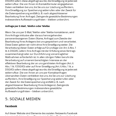
DSGVO) sofern diese abgefragt wurde; die Einwilligung ist jederzeit
widerrufbar. Die von Ihnen im Kontaktformular eingegebenen
Daten verbleiben bei uns, bis Sie uns zur Löschung auffordern,
Ihre Einwilligung zur Speicherung widerrufen oder der Zweck für
die Datenspeicherung entfällt (z. B. nach abgeschlossener
Bearbeitung Ihrer Anfrage). Zwingende gesetzliche Bestimmungen
insbesondere Aufbewahrungsfristen – bleiben unberührt.
Anfrage per E-Mail, Telefon oder Telefax
Wenn Sie uns per E-Mail, Telefon oder Telefax kontaktieren, wird
Ihre Anfrage inklusive aller daraus hervorgehenden
personenbezogenen Daten (Name, Anfrage) zum Zwecke der
Bearbeitung Ihres Anliegens bei uns gespeichert und verarbeitet.
Diese Daten geben wir nicht ohne Ihre Einwilligung weiter. Die
Verarbeitung dieser Daten erfolgt auf Grundlage von Art. 6 Abs. 1
lit. b DSGVO, sofern Ihre Anfrage mit der Erfüllung eines Vertrags
zusammenhängt oder zur Durchführung vorvertraglicher
Maßnahmen erforderlich ist. In allen übrigen Fällen beruht die
Verarbeitung auf unserem berechtigten Interesse an der
effektiven Bearbeitung der an uns gerichteten Anfragen (Art. 6
Abs. 1 lit. f DSGVO) oder auf Ihrer Einwilligung (Art. 6 Abs. 1 lit. a
DSGVO) sofern diese abgefragt wurde; die Einwilligung ist jederzeit
widerrufbar. Die von Ihnen an uns per Kontaktanfragen
übersandten Daten verbleiben bei uns, bis Sie uns zur Löschung
auffordern, Ihre Einwilligung zur Speicherung widerrufen oder
der Zweck für die Datenspeicherung entfällt (z. B. nach
abgeschlossener Bearbeitung Ihres Anliegens). Zwingende
gesetzliche Bestimmungen insbesondere gesetzliche
Aufbewahrungsfristen – bleiben unberührt.
5. SOZIALE MEDIEN
Facebook
Auf dieser Website sind Elemente des sozialen Netzwerks Facebook