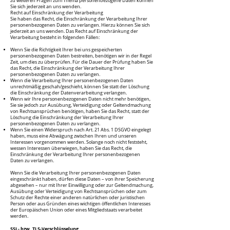
zu weiteren Fragen zum Thema personenbezogene Daten können
Sie sich jederzeit an uns wenden.
Recht auf Einschränkung der Verarbeitung
Sie haben das Recht, die Einschränkung der Verarbeitung Ihrer
personenbezogenen Daten zu verlangen. Hierzu können Sie sich
jederzeit an uns wenden. Das Recht auf Einschränkung der
Verarbeitung besteht in folgenden Fällen:
Wenn Sie die Richtigkeit Ihrer bei uns gespeicherten
personenbezogenen Daten bestreiten, benötigen wir in der Regel
Zeit, um dies zu überprüfen. Für die Dauer der Prüfung haben Sie
das Recht, die Einschränkung der Verarbeitung Ihrer
personenbezogenen Daten zu verlangen.
Wenn die Verarbeitung Ihrer personenbezogenen Daten
unrechtmäßig geschah/geschieht, können Sie statt der Löschung
die Einschränkung der Datenverarbeitung verlangen.
Wenn wir Ihre personenbezogenen Daten nicht mehr benötigen,
Sie sie jedoch zur Ausübung, Verteidigung oder Geltendmachung
von Rechtsansprüchen benötigen, haben Sie das Recht, statt der
Löschung die Einschränkung der Verarbeitung Ihrer
personenbezogenen Daten zu verlangen.
Wenn Sie einen Widerspruch nach Art. 21 Abs. 1 DSGVO eingelegt
haben, muss eine Abwägung zwischen Ihren und unseren
Interessen vorgenommen werden. Solange noch nicht feststeht,
wessen Interessen überwiegen, haben Sie das Recht, die
Einschränkung der Verarbeitung Ihrer personenbezogenen
Daten zu verlangen.
Wenn Sie die Verarbeitung Ihrer personenbezogenen Daten
eingeschränkt haben, dürfen diese Daten – von ihrer Speicherung
abgesehen – nur mit Ihrer Einwilligung oder zur Geltendmachung,
Ausübung oder Verteidigung von Rechtsansprüchen oder zum
Schutz der Rechte einer anderen natürlichen oder juristischen
Person oder aus Gründen eines wichtigen öffentlichen Interesses
der Europäischen Union oder eines Mitgliedstaats verarbeitet
werden.
SSL- bzw. TLS-Verschlüsselung