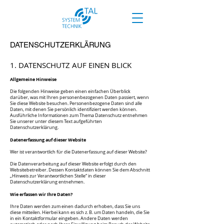
DATENSCHUTZERKLÄRUNG
1. ​DATENSCHUTZ AUF EINEN BLICK
Allgemeine Hinweise
Die folgenden Hinweise geben einen einfachen Überblick
darüber, was mit Ihren personenbezogenen Daten passiert, wenn
Sie diese Website besuchen. Personenbezogene Daten sind alle
Daten, mit denen Sie persönlich identifiziert werden können.
Ausführliche Informationen zum Thema Datenschutz entnehmen
Sie unserer unter diesem Text aufgeführten
Datenschutzerklärung.
Datenerfassung auf dieser Website
Wer ist verantwortlich für die Datenerfassung auf dieser Website?
Die Datenverarbeitung auf dieser Website erfolgt durch den
Websitebetreiber. Dessen Kontaktdaten können Sie dem Abschnitt
„Hinweis zur Verantwortl
ichen Stelle“ in dieser
Datenschutzerklärung entnehmen.
Wie erfassen wir Ihre Daten?
Ihre Daten werden zum einen dadurch erhoben, dass Sie uns
diese mitteilen. Hierbei kann es sich z. B. um Daten handeln, die Sie
in ein Kontaktformular eingeben. Andere Daten werden