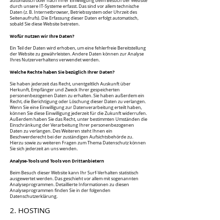
automatisch oder nach Ihrer Einwilligung beim Besuch der Website
durch unsere IT-Systeme erfasst. Das sind vor allem technische
Daten (z. B. Internetbrowser, Betriebssystem oder Uhrzeit des
Seitenaufrufs). Die Erfassung dieser Daten erfolgt automatisch,
sobald Sie diese Website betreten.
Wofür nutzen wir Ihre Daten?
Ein Teil der Daten wird erhoben, um eine fehlerfreie Bereitstellung
der Website zu gewährleisten. Andere Daten können zur Analyse
Ihres Nutzerverhaltens verwendet werden.
Welche Rechte haben Sie bezüglich Ihrer Daten?
Sie haben jederzeit das Recht, unentgeltlich Auskunft über
Herkunft, Empfänger und Zweck Ihrer gespeicherten
personenbezogenen Daten zu erhalten. Sie haben außerdem ein
Recht, die Berichtigung oder Löschung dieser Daten zu verlangen.
Wenn Sie eine Einwilligung zur Datenverarbeitung erteilt haben,
können Sie diese Einwilligung jederzeit für die Zukunft widerrufen.
Außerdem haben Sie das Recht, unter bestimmten Umständen die
Einschränkung der Verarbeitung Ihrer personenbezogenen
Daten zu verlangen. Des Weiteren steht Ihnen ein
Beschwerderecht bei der zuständigen Aufsichtsbehörde zu.
Hierzu sowie zu weiteren Fragen zum Thema Datenschutz können
Sie sich jederzeit an uns wenden.
Analyse-Tools und Tools von Drittanbietern
Beim Besuch dieser Website kann Ihr Surf-Verhalten statistisch
ausgewertet werden. Das geschieht vor allem mit sogenannten
Analyseprogrammen. Detaillierte Informationen zu diesen
Analyseprogrammen finden Sie in der folgenden
Datenschutzerklärung.
2. HOSTING