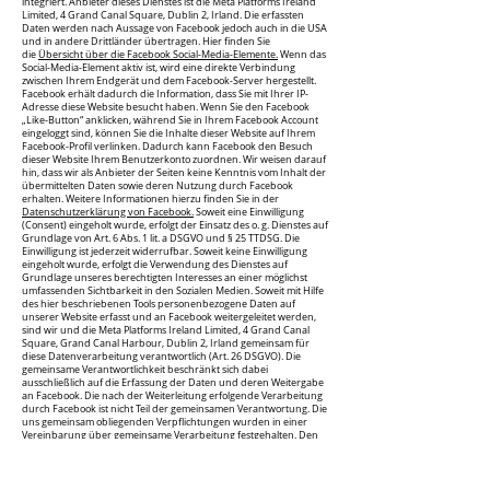
integriert. Anbieter dieses Dienstes ist die Meta Platforms Ireland
Limited, 4 Grand Canal Square, Dublin 2, Irland. Die erfassten
Daten werden nach Aussage von Facebook jedoch auch in die USA
und in andere Drittländer übertragen. Hier finden Sie
die
Übersicht über die Facebook Social-Media-Elemente.
Wenn das
Social-Media-Element aktiv ist, wird eine direkte Verbindung
zwischen Ihrem Endgerät und dem Facebook-Server hergestellt.
Facebook erhält dadurch die Information, dass Sie mit Ihrer IP-
Adresse diese Website besucht haben. Wenn Sie den Facebook
„Like-Button“ anklicken, während Sie in Ihrem Facebook Account
eingeloggt sind, können Sie die Inhalte dieser Website auf Ihrem
Facebook-Profil verlinken. Dadurch kann Facebook den Besuch
dieser Website Ihrem Benutzerkonto zuordnen. Wir weisen darauf
hin, dass wir als Anbieter der Seiten keine Kenntnis vom Inhalt der
übermittelten Daten sowie deren Nutzung durch Facebook
erhalten. Weitere Informationen hierzu finden Sie in der
Datenschutzerklärung von Facebook.
Soweit eine Einwilligung
(Consent) eingeholt wurde, erfolgt der Einsatz des o. g. Dienstes auf
Grundlage von Art. 6 Abs. 1 lit. a DSGVO und § 25 TTDSG. Die
Einwilligung ist jederzeit widerrufbar. Soweit keine Einwilligung
eingeholt wurde, erfolgt die Verwendung des Dienstes auf
Grundlage unseres berechtigten Interesses an einer möglichst
umfassenden Sichtbarkeit in den Sozialen Medien. Soweit mit Hilfe
des hier beschriebenen Tools personenbezogene Daten auf
unserer Website erfasst und an Facebook weitergeleitet werden,
sind wir und die Meta Platforms Ireland Limited, 4 Grand Canal
Square, Grand Canal Harbour, Dublin 2, Irland gemeinsam für
diese Datenverarbeitung verantwortlich (Art. 26 DSGVO). Die
gemeinsame Verantwortlichkeit beschränkt sich dabei
ausschließlich auf die Erfassung der Daten und deren Weitergabe
an Facebook. Die nach der Weiterleitung erfolgende Verarbeitung
durch Facebook ist nicht Teil der gemeinsamen Verantwortung. Die
uns gemeinsam obliegenden Verpflichtungen wurden in einer
Vereinbarung über gemeinsame Verarbeitung festgehalten. Den
Wortlaut der Vereinbarung finden Sie unter:
Zusatz für Verantwortliche Regelung Facebook.
Laut dieser Vereinbarung sind wir für die Erteilung der