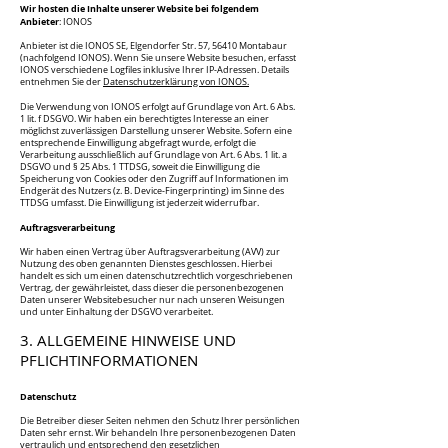
Wir hosten die Inhalte unserer Website bei folgendem
Anbieter
:
IONOS
Anbieter ist die IONOS SE, Elgendorfer Str. 57, 56410 Montabaur
(nachfolgend IONOS). Wenn Sie unsere Website besuchen, erfasst
IONOS verschiedene Logfiles inklusive I
hrer IP-Adressen. Details
entnehmen Sie der
Datenschutzerklä
rung von IONOS.
Die Verwendung von IONOS erfolgt auf Grundlage von Art. 6 Abs.
1 lit. f DSGVO. Wir haben ein berechtigtes Interesse an einer
möglichst zuverlässigen Darstellung unserer Website. Sofern eine
entsprechende Einwilligung abgefragt wurde, erfolgt die
Verarbeitung ausschließlich auf Grundlage von Art. 6 Abs. 1 lit. a
DSGVO und § 25 Abs. 1 TTDSG, soweit die Einwilligung die
Speicherung von Cookies oder den Zugriff auf Informationen im
Endgerät des Nutzers (z. B. Device-Fingerprinting) im Sinne des
TTDSG umfasst. Die Einwilligung ist jederzeit widerrufbar.
Auftragsverarbeitung
Wir haben einen Vertrag über Auftragsve
rarbeitung (AVV) zur
Nutzung des oben genannten Dienstes geschlossen. Hierbei
handelt es sich um einen datenschutzrechtlich vorgeschriebenen
Vertrag, der gewährleistet, dass dieser die personenbezogenen
Daten unserer Websitebesucher nur nach unseren Weisungen
und unter Einhaltung der DSGVO verarbeitet.
3. ALLGEMEINE HINWEI
SE UND
PFLICHTINFORMATIONEN​
Datenschutz
Die Betreiber dieser Seiten nehmen den Schutz Ihrer persönlichen
Daten sehr ernst. Wir behandeln Ihre personenbezogenen Daten
vertraulich und entsprechend den gesetzlichen