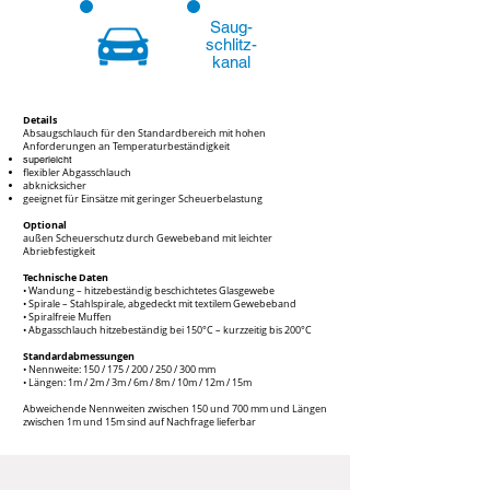
Saug-
schlitz-
kanal
Details
Absaugschlauch für den Standardbereich mit hohen
Anforderungen an Temperaturbeständigkeit
superleicht
flexibler Abgasschlauch
abknicksicher
geeignet für Einsätze mit geringer Scheuerbelastung
Option
al
außen Scheuerschutz durch Gewebeband mit leichter
Abriebfestigkeit
Technische Daten
• Wandung – hitzebeständig beschichtetes
Glasgewebe
• Spirale – Stahlspirale, abgedeckt mit textilem Gewebeband
• Spiralfreie Muffen
• Abgasschlauch hitzebeständig bei 150°C – kurzzeitig bis 200°C
Standardabmessungen
• Nennweite: 150 / 175 / 200 / 250 / 300 mm
• Längen: 1m / 2m / 3m / 6m / 8m / 10m / 12m / 15m
Abweichende Nennweiten zwischen 150 und 700 mm und Längen
zwischen 1m und 15m sind auf Nachfrage lieferbar