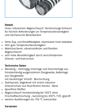
Details
Unser robustester Abgasschlauch: Hochleistungs-Schlauch
für höchste Anforderungen an Temperaturbeständigkeit
und mechanische Belastbarkeit
Hohe Zug- und Einreißfestigkeit, mechanisch hoch belastbar
Sehr gute Temperaturbeständigkeit
Abknicksicherer, vibrationsfester und flexibler
A
bgasschlauch
sehr hohe Abriebfestigkeit durch verschleißarmen
Scheuer- und Kratzschutz
Technische Daten
Wandung – mehrlagig, Innenlage und Zwischenlage aus
hitzebeständig ausgerüstetem Glasgewebe, Außenlage
aus Glasgewebe
mit beidseitiger Viton© - Beschichtung
Stahlspirale, abgedeckt mit einem robusten
Scheuerschutz aus feuerfestem Nomex - Band
Spiralfreie Muffen
Abgasschlauch hitzebeständig bei 350°C ohne
Frischluftbeimischung – kurzzeitig bis 450°C, TÜV- geprüft
weitere Ausführungen bis 750 °C realisierbar
Varianten