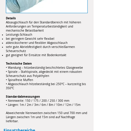
Details
Absaugschlauch für den Standardbereich mit höheren
Anforderungen an Temperaturbeständigkeit und
mechanische Belastbarkeit
Leistungs-Schlauch
bei geringem Gewicht sehr flexibel
abknicksicherer und flexibler Abgasschlauch
sehr gute Abriebfestigkeit durch verschleißarmen
Scheuerschutz
gut geeignet für Einsätze mit Bodenkontakt
Technische Daten
• Wandung – hitzebeständig beschichtetes Glasgewebe
• Spirale – Stahlspirale, abgedeckt mit einem robusten
Scheuerschutz aus Polyäthylen
• Spiralfreie Muffen
• Abgasschlauch hitzebeständig bei 250°C – kurzzeitig bis
350°C
Standardabmessungen
• Nennweite: 150 / 175 / 200 / 250 / 300 mm
• Längen: 1m / 2m / 3m / 6m / 8m / 10m / 12m / 15m
Abweichende Nennweiten zwischen 150 und 700 mm und
Längen zwischen 1m und 15m sind auf Nachfrage
lieferbar.
Einsatzbereiche