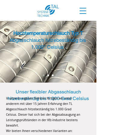
Hochtemperaturschlauch Typ T
Abgasschlauch hitzebeständig bis
1.000°
Celsius
Unser flexibler Abgasschlauch
hitzebeständig bis 1.000 Grad Celsius
In unserer eigenen Näherei fertigen
wir unter
anderem
mit über 15 Jahren Erfahrung
den TL
Abgasschlauch
hitzebeständig
bis 1.000 Grad
Celsius.
Die
ser hat sich bei der Abgasabsaugung
an
Leistungsprüfständen in der
Kfz-Industrie bestens
bewährt.
Wir bieten Ihnen verschiedenen Varianten an: