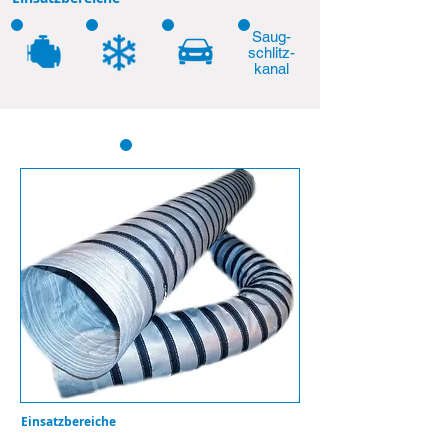
Saug-
schlitz-
kanal
Abgasschlauch T-S
Einsatzbereiche