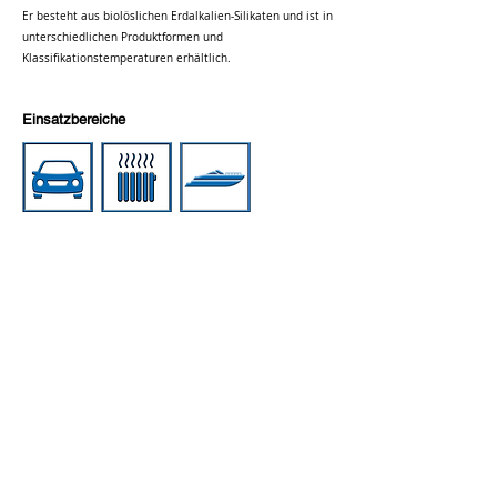
Er besteht aus biolöslichen Erdalkalien-Silikaten und ist in
unterschiedlichen Produktformen und
Klassifikationstemperaturen erhältlich.
Einsatzbereiche
Tal Systemtechnik GmbH
Byk - Gulden - Str. 36
D - 78224 Singen
AGB
Impressum
Umweltrichtline
Telefon:
+49 7731 68405
Telefax:
+49 7731 68734
info@tal-
systemtechnik.de
Datenschutz